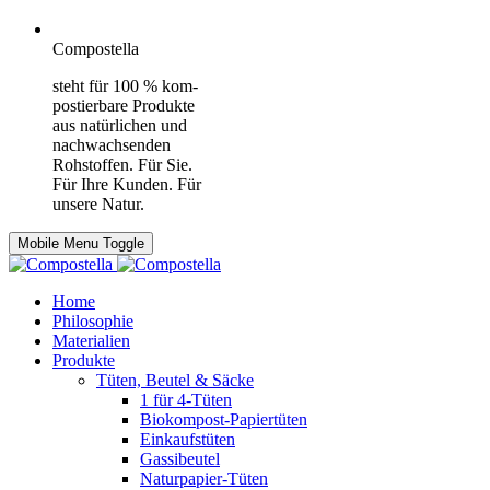
Compostella
steht für 100 % kom­
pos­tier­ba­re Pro­duk­te
aus na­tür­li­chen und
nach­wachs­en­den
Roh­stof­fen. Für Sie.
Für Ihre Kun­den. Für
un­se­re Na­tur.
Mobile Menu Toggle
Home
Philosophie
Materialien
Produkte
Tüten, Beutel & Säcke
1 für 4-Tüten
Biokompost-Papiertüten
Einkaufstüten
Gassibeutel
Naturpapier-Tüten