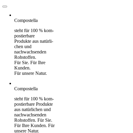
Compostella
steht für 100 % kom­
pos­tier­ba­re
Pro­duk­te aus na­tür­li­
chen und
nach­wachs­en­den
Roh­stof­fen.
Für Sie. Für Ihre
Kun­den.
Für un­se­re Na­tur.
Compostella
steht für 100 % kom­
pos­tier­ba­re Pro­duk­te
aus na­tür­li­chen und
nach­wachs­en­den
Roh­stof­fen. Für Sie.
Für Ihre Kun­den. Für
un­se­re Na­tur.