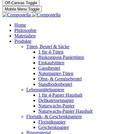
Off-Canvas Toggle
Mobile Menu Toggle
Home
Philosophie
Materialien
Produkte
Tüten, Beutel & Säcke
1 für 4-Tüten
Biokompost-Papiertüten
Einkaufstüten
Gassibeutel
Naturpapier-Tüten
Obst- & Gemüsebeutel
Standbodenbeutel
Lebensmittelpapiere
1 für 4-Papier Haushalt
Delikatessenpapier
Naturwachs-Papier
Naturwachs-Papier Haushalt
Floristik- & Geschenkpapiere
Floristikpapier
Geschenkpapier
Büromaterial