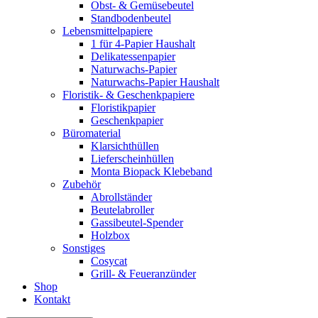
Obst- & Gemüsebeutel
Standbodenbeutel
Lebensmittelpapiere
1 für 4-Papier Haushalt
Delikatessenpapier
Naturwachs-Papier
Naturwachs-Papier Haushalt
Floristik- & Geschenkpapiere
Floristikpapier
Geschenkpapier
Büromaterial
Klarsichthüllen
Lieferscheinhüllen
Monta Biopack Klebeband
Zubehör
Abrollständer
Beutelabroller
Gassibeutel-Spender
Holzbox
Sonstiges
Cosycat
Grill- & Feueranzünder
Shop
Kontakt