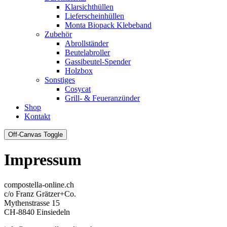
Klarsichthüllen
Lieferscheinhüllen
Monta Biopack Klebeband
Zubehör
Abrollständer
Beutelabroller
Gassibeutel-Spender
Holzbox
Sonstiges
Cosycat
Grill- & Feueranzünder
Shop
Kontakt
Off-Canvas Toggle
Impressum
compostella-online.ch
c/o Franz Grätzer+Co.
Mythenstrasse 15
CH-8840 Einsiedeln