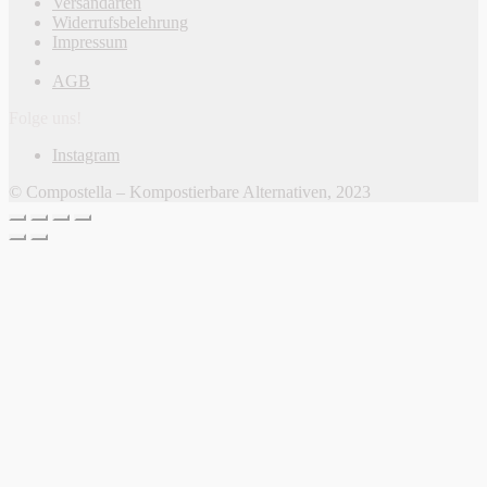
Versandarten
Widerrufsbelehrung
Impressum
AGB
Folge uns!
Instagram
© Compostella – Kompostierbare Alternativen, 2023