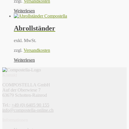
zzgl.
Versandkosten
Weiterlesen
Abrollständer
exkl. MwSt.
zzgl.
Versandkosten
Weiterlesen
Kontakt
COMPOSTELLA GmbH
Auf der Oberwiese 7
63679 Schotten-Rainrod
Tel.:
+49 (0) 6405 90 155
info@compostella-online.ch
Informationen