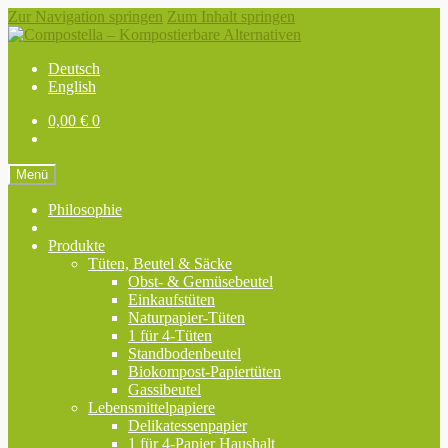
Zur Navigation springen
Zum Inhalt springen
Deutsch
English
0,00
€
0
Menü
Philosophie
Produkte
Tüten, Beutel & Säcke
Obst- & Gemüsebeutel
Einkaufstüten
Naturpapier-Tüten
1 für 4-Tüten
Standbodenbeutel
Biokompost-Papiertüten
Gassibeutel
Lebensmittelpapiere
Delikatessenpapier
1 für 4-Papier Haushalt