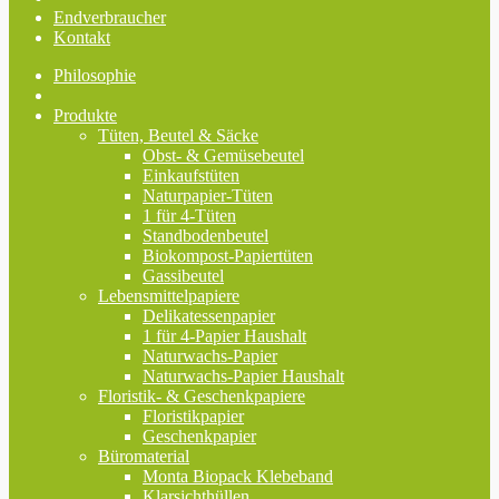
Endverbraucher
Kontakt
Philosophie
Produkte
Tüten, Beutel & Säcke
Obst- & Gemüsebeutel
Einkaufstüten
Naturpapier-Tüten
1 für 4-Tüten
Standbodenbeutel
Biokompost-Papiertüten
Gassibeutel
Lebensmittelpapiere
Delikatessenpapier
1 für 4-Papier Haushalt
Naturwachs-Papier
Naturwachs-Papier Haushalt
Floristik- & Geschenkpapiere
Floristikpapier
Geschenkpapier
Büromaterial
Monta Biopack Klebeband
Klarsichthüllen