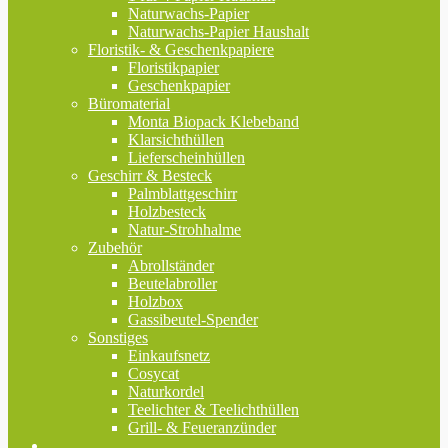
Naturwachs-Papier
Naturwachs-Papier Haushalt
Floristik- & Geschenkpapiere
Floristikpapier
Geschenkpapier
Büromaterial
Monta Biopack Klebeband
Klarsichthüllen
Lieferscheinhüllen
Geschirr & Besteck
Palmblattgeschirr
Holzbesteck
Natur-Strohhalme
Zubehör
Abrollständer
Beutelabroller
Holzbox
Gassibeutel-Spender
Sonstiges
Einkaufsnetz
Cosycat
Naturkordel
Teelichter & Teelichthüllen
Grill- & Feueranzünder