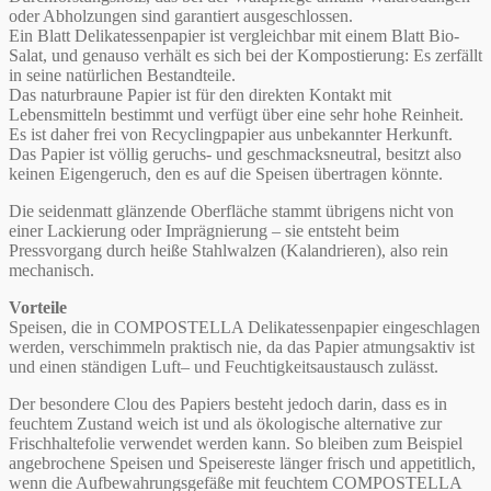
oder Abholzungen sind garantiert ausgeschlossen.
Ein Blatt Delikatessenpapier ist vergleichbar mit einem Blatt Bio-
Salat, und genauso verhält es sich bei der Kompostierung: Es zerfällt
in seine natürlichen Bestandteile.
Das naturbraune Papier ist für den direkten Kontakt mit
Lebensmitteln bestimmt und verfügt über eine sehr hohe Reinheit.
Es ist daher frei von Recyclingpapier aus unbekannter Herkunft.
Das Papier ist völlig geruchs- und geschmacksneutral, besitzt also
keinen Eigengeruch, den es auf die Speisen übertragen könnte.
Die seidenmatt glänzende Oberfläche stammt übrigens nicht von
einer Lackierung oder Imprägnierung – sie entsteht beim
Pressvorgang durch heiße Stahlwalzen (Kalandrieren), also rein
mechanisch.
Vorteile
Speisen, die in COMPOSTELLA Delikatessenpapier eingeschlagen
werden, verschimmeln praktisch nie, da das Papier atmungsaktiv ist
und einen ständigen Luft– und Feuchtigkeitsaustausch zulässt.
Der besondere Clou des Papiers besteht jedoch darin, dass es in
feuchtem Zustand weich ist und als ökologische alternative zur
Frischhaltefolie verwendet werden kann. So bleiben zum Beispiel
angebrochene Speisen und Speisereste länger frisch und appetitlich,
wenn die Aufbewahrungsgefäße mit feuchtem COMPOSTELLA