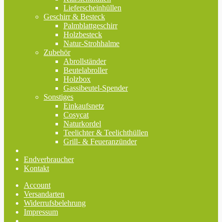
Lieferscheinhüllen
Geschirr & Besteck
Palmblattgeschirr
Holzbesteck
Natur-Strohhalme
Zubehör
Abrollständer
Beutelabroller
Holzbox
Gassibeutel-Spender
Sonstiges
Einkaufsnetz
Cosycat
Naturkordel
Teelichter & Teelichthüllen
Grill- & Feueranzünder
Endverbraucher
Kontakt
Account
Versandarten
Widerrufsbelehrung
Impressum