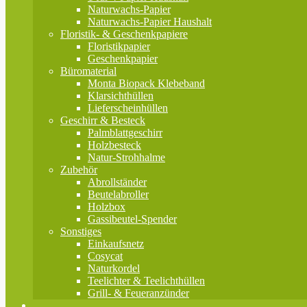
Naturwachs-Papier
Naturwachs-Papier Haushalt
Floristik- & Geschenkpapiere
Floristikpapier
Geschenkpapier
Büromaterial
Monta Biopack Klebeband
Klarsichthüllen
Lieferscheinhüllen
Geschirr & Besteck
Palmblattgeschirr
Holzbesteck
Natur-Strohhalme
Zubehör
Abrollständer
Beutelabroller
Holzbox
Gassibeutel-Spender
Sonstiges
Einkaufsnetz
Cosycat
Naturkordel
Teelichter & Teelichthüllen
Grill- & Feueranzünder