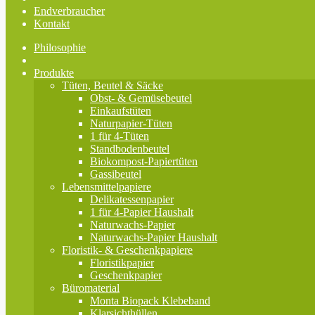
Endverbraucher
Kontakt
Philosophie
Produkte
Tüten, Beutel & Säcke
Obst- & Gemüsebeutel
Einkaufstüten
Naturpapier-Tüten
1 für 4-Tüten
Standbodenbeutel
Biokompost-Papiertüten
Gassibeutel
Lebensmittelpapiere
Delikatessenpapier
1 für 4-Papier Haushalt
Naturwachs-Papier
Naturwachs-Papier Haushalt
Floristik- & Geschenkpapiere
Floristikpapier
Geschenkpapier
Büromaterial
Monta Biopack Klebeband
Klarsichthüllen