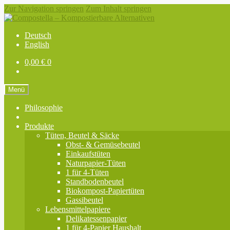
Zur Navigation springen
Zum Inhalt springen
Deutsch
English
0,00
€
0
Menü
Philosophie
Produkte
Tüten, Beutel & Säcke
Obst- & Gemüsebeutel
Einkaufstüten
Naturpapier-Tüten
1 für 4-Tüten
Standbodenbeutel
Biokompost-Papiertüten
Gassibeutel
Lebensmittelpapiere
Delikatessenpapier
1 für 4-Papier Haushalt