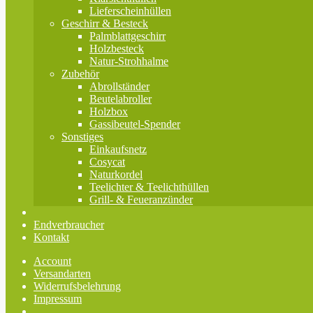
Lieferscheinhüllen
Geschirr & Besteck
Palmblattgeschirr
Holzbesteck
Natur-Strohhalme
Zubehör
Abrollständer
Beutelabroller
Holzbox
Gassibeutel-Spender
Sonstiges
Einkaufsnetz
Cosycat
Naturkordel
Teelichter & Teelichthüllen
Grill- & Feueranzünder
Endverbraucher
Kontakt
Account
Versandarten
Widerrufsbelehrung
Impressum