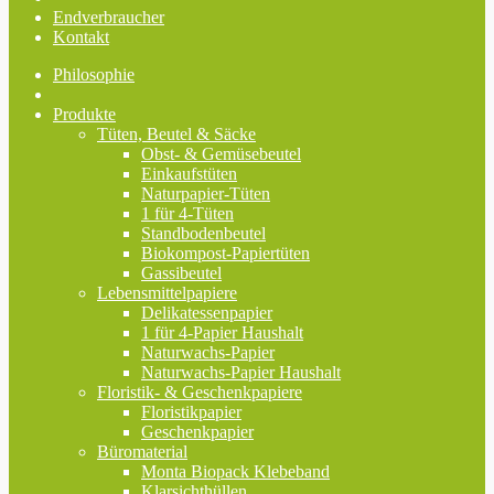
Endverbraucher
Kontakt
Philosophie
Produkte
Tüten, Beutel & Säcke
Obst- & Gemüsebeutel
Einkaufstüten
Naturpapier-Tüten
1 für 4-Tüten
Standbodenbeutel
Biokompost-Papiertüten
Gassibeutel
Lebensmittelpapiere
Delikatessenpapier
1 für 4-Papier Haushalt
Naturwachs-Papier
Naturwachs-Papier Haushalt
Floristik- & Geschenkpapiere
Floristikpapier
Geschenkpapier
Büromaterial
Monta Biopack Klebeband
Klarsichthüllen