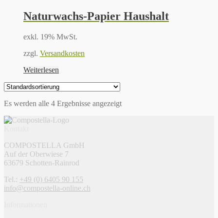
Naturwachs-Papier Haushalt
exkl. 19% MwSt.
zzgl.
Versandkosten
Weiterlesen
Es werden alle 4 Ergebnisse angezeigt
Kontakt
COMPOSTELLA GmbH
Auf der Oberwiese 7
63679 Schotten-Rainrod
Tel.:
+49 (0) 6405 90 155
info@compostella-online.ch
Informationen