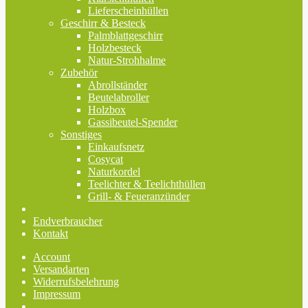
Lieferscheinhüllen
Geschirr & Besteck
Palmblattgeschirr
Holzbesteck
Natur-Strohhalme
Zubehör
Abrollständer
Beutelabroller
Holzbox
Gassibeutel-Spender
Sonstiges
Einkaufsnetz
Cosycat
Naturkordel
Teelichter & Teelichthüllen
Grill- & Feueranzünder
Endverbraucher
Kontakt
Account
Versandarten
Widerrufsbelehrung
Impressum