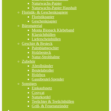
Naturwachs-Papier
Naturwachs-Papier Haushalt
Floristik- & Geschenkpapiere
Floristikpapier
Geschenkpapier
Büromaterial
Monta Biopack Klebeband
Klarsichthüllen
Lieferscheinhüllen
Geschirr & Besteck
Palmblattgeschirr
Holzbesteck
Natur-Strohhalme
Zubehör
Abrollständer
Beutelabroller
Holzbox
Gassibeutel-Spender
Sonstiges
Einkaufsnetz
Cosycat
Naturkordel
Teelichter & Teelichthüllen
Grill- & Feueranzünder