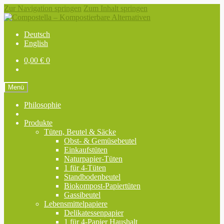
Zur Navigation springen
Zum Inhalt springen
Deutsch
English
0,00
€
0
Menü
Philosophie
Produkte
Tüten, Beutel & Säcke
Obst- & Gemüsebeutel
Einkaufstüten
Naturpapier-Tüten
1 für 4-Tüten
Standbodenbeutel
Biokompost-Papiertüten
Gassibeutel
Lebensmittelpapiere
Delikatessenpapier
1 für 4-Papier Haushalt