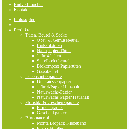
Endverbraucher
Kontakt
Philosophie
Produkte
Tüten, Beutel & Säcke
Obst- & Gemüsebeutel
Einkaufstüten
Naturpapier-Tüten
1 für 4-Tüten
Standbodenbeutel
Biokompost-Papiertüten
Gassibeutel
Lebensmittelpapiere
Delikatessenpapier
1 für 4-Papier Haushalt
Naturwachs-Papier
Naturwachs-Papier Haushalt
Floristik- & Geschenkpapiere
Floristikpapier
Geschenkpapier
Büromaterial
Monta Biopack Klebeband
Klarsichthüllen