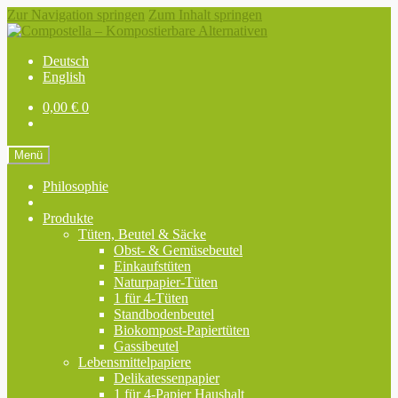
Zur Navigation springen
Zum Inhalt springen
Deutsch
English
0,00
€
0
Menü
Philosophie
Produkte
Tüten, Beutel & Säcke
Obst- & Gemüsebeutel
Einkaufstüten
Naturpapier-Tüten
1 für 4-Tüten
Standbodenbeutel
Biokompost-Papiertüten
Gassibeutel
Lebensmittelpapiere
Delikatessenpapier
1 für 4-Papier Haushalt