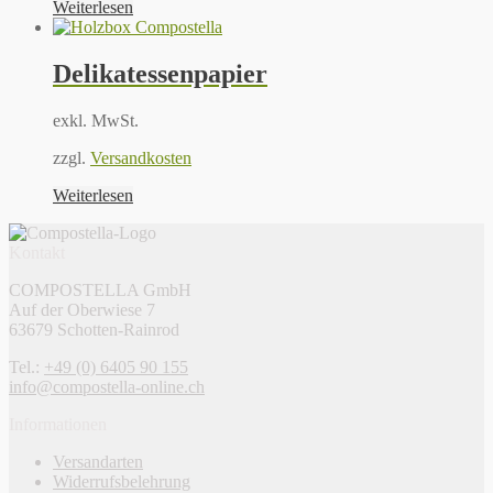
Weiterlesen
Delikatessenpapier
exkl. MwSt.
zzgl.
Versandkosten
Weiterlesen
Kontakt
COMPOSTELLA GmbH
Auf der Oberwiese 7
63679 Schotten-Rainrod
Tel.:
+49 (0) 6405 90 155
info@compostella-online.ch
Informationen
Versandarten
Widerrufsbelehrung