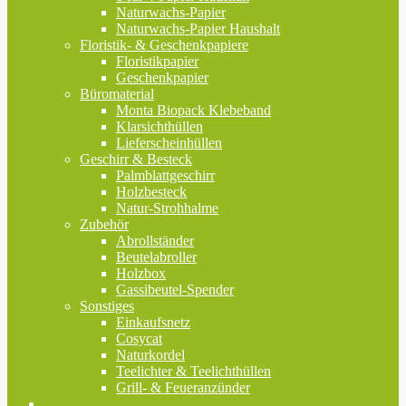
Naturwachs-Papier
Naturwachs-Papier Haushalt
Floristik- & Geschenkpapiere
Floristikpapier
Geschenkpapier
Büromaterial
Monta Biopack Klebeband
Klarsichthüllen
Lieferscheinhüllen
Geschirr & Besteck
Palmblattgeschirr
Holzbesteck
Natur-Strohhalme
Zubehör
Abrollständer
Beutelabroller
Holzbox
Gassibeutel-Spender
Sonstiges
Einkaufsnetz
Cosycat
Naturkordel
Teelichter & Teelichthüllen
Grill- & Feueranzünder