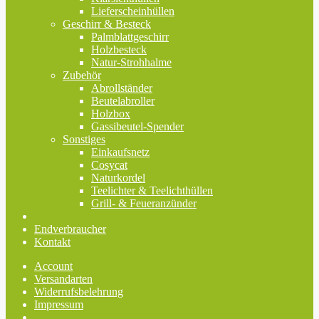
Lieferscheinhüllen
Geschirr & Besteck
Palmblattgeschirr
Holzbesteck
Natur-Strohhalme
Zubehör
Abrollständer
Beutelabroller
Holzbox
Gassibeutel-Spender
Sonstiges
Einkaufsnetz
Cosycat
Naturkordel
Teelichter & Teelichthüllen
Grill- & Feueranzünder
Endverbraucher
Kontakt
Account
Versandarten
Widerrufsbelehrung
Impressum