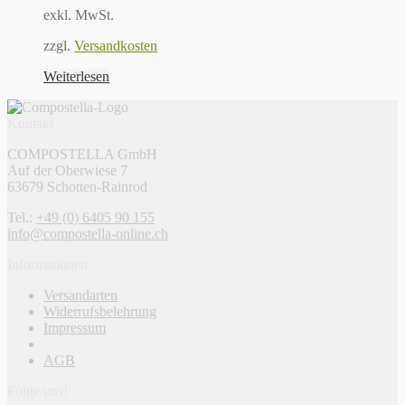
exkl. MwSt.
zzgl.
Versandkosten
Weiterlesen
Kontakt
COMPOSTELLA GmbH
Auf der Oberwiese 7
63679 Schotten-Rainrod
Tel.:
+49 (0) 6405 90 155
info@compostella-online.ch
Informationen
Versandarten
Widerrufsbelehrung
Impressum
AGB
Folge uns!