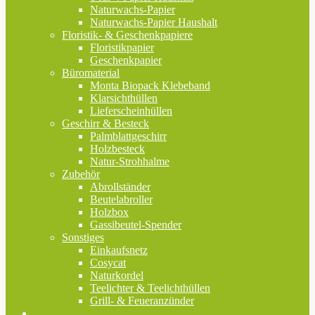
Naturwachs-Papier
Naturwachs-Papier Haushalt
Floristik- & Geschenkpapiere
Floristikpapier
Geschenkpapier
Büromaterial
Monta Biopack Klebeband
Klarsichthüllen
Lieferscheinhüllen
Geschirr & Besteck
Palmblattgeschirr
Holzbesteck
Natur-Strohhalme
Zubehör
Abrollständer
Beutelabroller
Holzbox
Gassibeutel-Spender
Sonstiges
Einkaufsnetz
Cosycat
Naturkordel
Teelichter & Teelichthüllen
Grill- & Feueranzünder