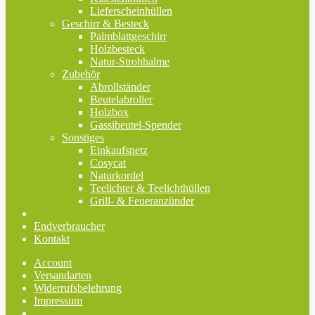
Lieferscheinhüllen
Geschirr & Besteck
Palmblattgeschirr
Holzbesteck
Natur-Strohhalme
Zubehör
Abrollständer
Beutelabroller
Holzbox
Gassibeutel-Spender
Sonstiges
Einkaufsnetz
Cosycat
Naturkordel
Teelichter & Teelichthüllen
Grill- & Feueranzünder
Endverbraucher
Kontakt
Account
Versandarten
Widerrufsbelehrung
Impressum