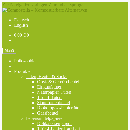
Zur Navigation springen
Zum Inhalt springen
Deutsch
English
0,00
€
0
Menü
Philosophie
Produkte
Tüten, Beutel & Säcke
Obst- & Gemüsebeutel
Einkaufstüten
Naturpapier-Tüten
1 für 4-Tüten
Standbodenbeutel
Biokompost-Papiertüten
Gassibeutel
Lebensmittelpapiere
Delikatessenpapier
1 für 4-Papier Haushalt