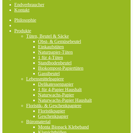
Endverbraucher
Kontakt
Philosophie
Produkte
Tüten, Beutel & Säcke
Obst- & Gemüsebeutel
Einkaufstüten
Naturpapier-Tüten
1 für 4-Tüten
Standbodenbeutel
Biokompost-Papiertüten
Gassibeutel
Lebensmittelpapiere
Delikatessenpapier
1 für 4-Papier Haushalt
Naturwachs-Papier
Naturwachs-Papier Haushalt
Floristik- & Geschenkpapiere
Floristikpapier
Geschenkpapier
Büromaterial
Monta Biopack Klebeband
Klarsichthüllen