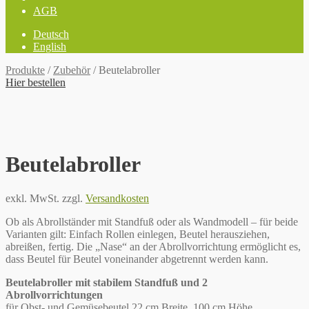
AGB
Deutsch
English
Produkte
/
Zubehör
/
Beutelabroller
Hier bestellen
Beutelabroller
exkl. MwSt.
zzgl.
Versandkosten
Ob als Abrollständer mit Standfuß oder als Wandmodell – für beide
Varianten gilt: Einfach Rollen einlegen, Beutel herausziehen,
abreißen, fertig. Die „Nase“ an der Abrollvorrichtung ermöglicht es,
dass Beutel für Beutel voneinander abgetrennt werden kann.
Beutelabroller mit stabilem Standfuß und 2
Abrollvorrichtungen
für Obst- und Gemüsebeutel 22 cm Breite, 100 cm Höhe