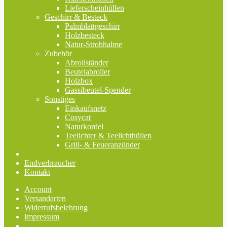
Lieferscheinhüllen
Geschirr & Besteck
Palmblattgeschirr
Holzbesteck
Natur-Strohhalme
Zubehör
Abrollständer
Beutelabroller
Holzbox
Gassibeutel-Spender
Sonstiges
Einkaufsnetz
Cosycat
Naturkordel
Teelichter & Teelichthüllen
Grill- & Feueranzünder
Endverbraucher
Kontakt
Account
Versandarten
Widerrufsbelehrung
Impressum