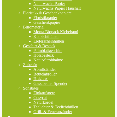
Naturwachs-Papier
Naturwachs-Papier Haushalt
Floristik- & Geschenkpapiere
Floristikpapier
Geschenkpapier
Büromaterial
Monta Biopack Klebeband
Klarsichthüllen
Lieferscheinhüllen
Geschirr & Besteck
Palmblattgeschirr
Holzbesteck
Natur-Strohhalme
Zubehör
Abrollständer
Beutelabroller
Holzbox
Gassibeutel-Spender
Sonstiges
Einkaufsnetz
Cosycat
Naturkordel
Teelichter & Teelichthüllen
Grill- & Feueranzünder