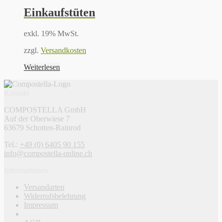
Einkaufstüten
exkl. 19% MwSt.
zzgl.
Versandkosten
Weiterlesen
Kontakt
COMPOSTELLA GmbH
Auf der Oberwiese 7
63679 Schotten-Rainrod
Tel.:
+49 (0) 6405 90 155
info@compostella-online.ch
Informationen
Versandarten
Widerrufsbelehrung
Impressum