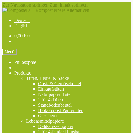
Zur Navigation springen
Zum Inhalt springen
Deutsch
English
0,00
€
0
Menü
Philosophie
Produkte
Tüten, Beutel & Säcke
Obst- & Gemüsebeutel
Einkaufstüten
Naturpapier-Tüten
1 für 4-Tüten
Standbodenbeutel
Biokompost-Papiertüten
Gassibeutel
Lebensmittelpapiere
Delikatessenpapier
1 für 4-Papier Haushalt