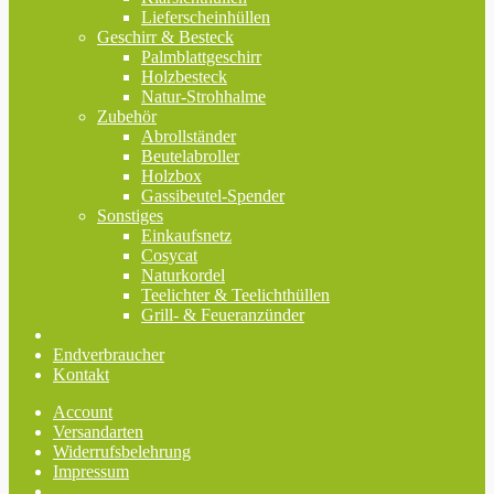
Lieferscheinhüllen
Geschirr & Besteck
Palmblattgeschirr
Holzbesteck
Natur-Strohhalme
Zubehör
Abrollständer
Beutelabroller
Holzbox
Gassibeutel-Spender
Sonstiges
Einkaufsnetz
Cosycat
Naturkordel
Teelichter & Teelichthüllen
Grill- & Feueranzünder
Endverbraucher
Kontakt
Account
Versandarten
Widerrufsbelehrung
Impressum