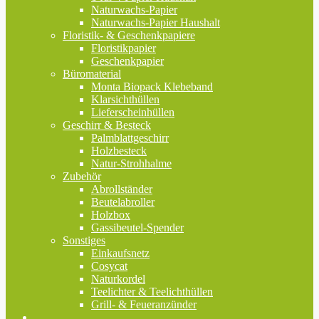
Naturwachs-Papier
Naturwachs-Papier Haushalt
Floristik- & Geschenkpapiere
Floristikpapier
Geschenkpapier
Büromaterial
Monta Biopack Klebeband
Klarsichthüllen
Lieferscheinhüllen
Geschirr & Besteck
Palmblattgeschirr
Holzbesteck
Natur-Strohhalme
Zubehör
Abrollständer
Beutelabroller
Holzbox
Gassibeutel-Spender
Sonstiges
Einkaufsnetz
Cosycat
Naturkordel
Teelichter & Teelichthüllen
Grill- & Feueranzünder