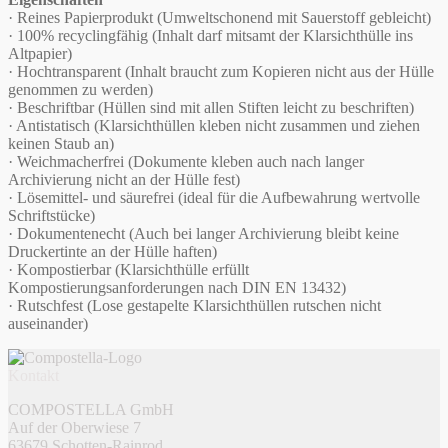
· Reines Papierprodukt (Umweltschonend mit Sauerstoff gebleicht)
· 100% recyclingfähig (Inhalt darf mitsamt der Klarsichthülle ins
Altpapier)
· Hochtransparent (Inhalt braucht zum Kopieren nicht aus der Hülle
genommen zu werden)
· Beschriftbar (Hüllen sind mit allen Stiften leicht zu beschriften)
· Antistatisch (Klarsichthüllen kleben nicht zusammen und ziehen
keinen Staub an)
· Weichmacherfrei (Dokumente kleben auch nach langer
Archivierung nicht an der Hülle fest)
· Lösemittel- und säurefrei (ideal für die Aufbewahrung wertvolle
Schriftstücke)
· Dokumentenecht (Auch bei langer Archivierung bleibt keine
Druckertinte an der Hülle haften)
· Kompostierbar (Klarsichthülle erfüllt
Kompostierungsanforderungen nach DIN EN 13432)
· Rutschfest (Lose gestapelte Klarsichthüllen rutschen nicht
auseinander)
Kontakt
COMPOSTELLA GmbH
Auf der Oberwiese 7
63679 Schotten-Rainrod