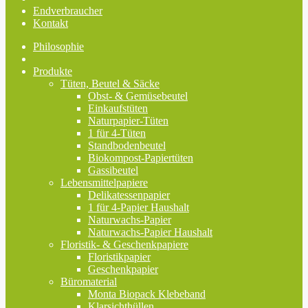
Endverbraucher
Kontakt
Philosophie
Produkte
Tüten, Beutel & Säcke
Obst- & Gemüsebeutel
Einkaufstüten
Naturpapier-Tüten
1 für 4-Tüten
Standbodenbeutel
Biokompost-Papiertüten
Gassibeutel
Lebensmittelpapiere
Delikatessenpapier
1 für 4-Papier Haushalt
Naturwachs-Papier
Naturwachs-Papier Haushalt
Floristik- & Geschenkpapiere
Floristikpapier
Geschenkpapier
Büromaterial
Monta Biopack Klebeband
Klarsichthüllen