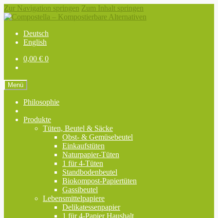
Zur Navigation springen
Zum Inhalt springen
Deutsch
English
0,00
€
0
Menü
Philosophie
Produkte
Tüten, Beutel & Säcke
Obst- & Gemüsebeutel
Einkaufstüten
Naturpapier-Tüten
1 für 4-Tüten
Standbodenbeutel
Biokompost-Papiertüten
Gassibeutel
Lebensmittelpapiere
Delikatessenpapier
1 für 4-Papier Haushalt