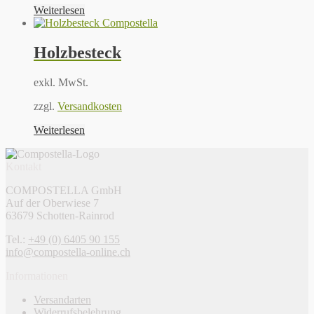
Weiterlesen
Holzbesteck
exkl. MwSt.
zzgl.
Versandkosten
Weiterlesen
Kontakt
COMPOSTELLA GmbH
Auf der Oberwiese 7
63679 Schotten-Rainrod
Tel.:
+49 (0) 6405 90 155
info@compostella-online.ch
Informationen
Versandarten
Widerrufsbelehrung