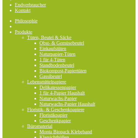
Endverbraucher
Kontakt
Philosophie
Produkte
Tüten, Beutel & Säcke
Obst- & Gemüsebeutel
Einkaufstüten
Naturpapier-Tüten
1 für 4-Tüten
Standbodenbeutel
Biokompost-Papiertüten
Gassibeutel
Lebensmittelpapiere
Delikatessenpapier
1 für 4-Papier Haushalt
Naturwachs-Papier
Naturwachs-Papier Haushalt
Floristik- & Geschenkpapiere
Floristikpapier
Geschenkpapier
Büromaterial
Monta Biopack Klebeband
Klarsichthüllen