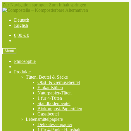
Zur Navigation springen
Zum Inhalt springen
Deutsch
English
0,00
€
0
Menü
Philosophie
Produkte
Tüten, Beutel & Säcke
Obst- & Gemüsebeutel
Einkaufstüten
Naturpapier-Tüten
1 für 4-Tüten
Standbodenbeutel
Biokompost-Papiertüten
Gassibeutel
Lebensmittelpapiere
Delikatessenpapier
1 für 4-Papier Haushalt