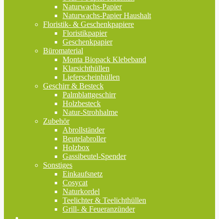
Naturwachs-Papier
Naturwachs-Papier Haushalt
Floristik- & Geschenkpapiere
Floristikpapier
Geschenkpapier
Büromaterial
Monta Biopack Klebeband
Klarsichthüllen
Lieferscheinhüllen
Geschirr & Besteck
Palmblattgeschirr
Holzbesteck
Natur-Strohhalme
Zubehör
Abrollständer
Beutelabroller
Holzbox
Gassibeutel-Spender
Sonstiges
Einkaufsnetz
Cosycat
Naturkordel
Teelichter & Teelichthüllen
Grill- & Feueranzünder