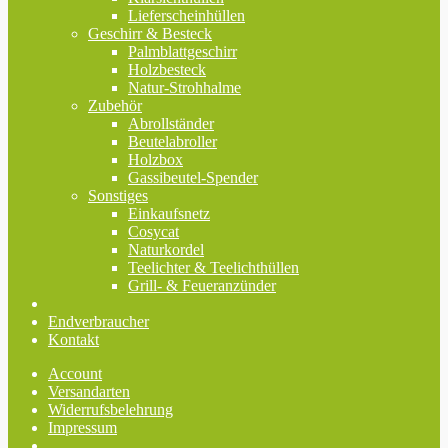
Lieferscheinhüllen
Geschirr & Besteck
Palmblattgeschirr
Holzbesteck
Natur-Strohhalme
Zubehör
Abrollständer
Beutelabroller
Holzbox
Gassibeutel-Spender
Sonstiges
Einkaufsnetz
Cosycat
Naturkordel
Teelichter & Teelichthüllen
Grill- & Feueranzünder
Endverbraucher
Kontakt
Account
Versandarten
Widerrufsbelehrung
Impressum