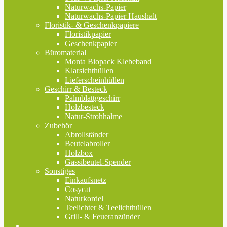
Naturwachs-Papier
Naturwachs-Papier Haushalt
Floristik- & Geschenkpapiere
Floristikpapier
Geschenkpapier
Büromaterial
Monta Biopack Klebeband
Klarsichthüllen
Lieferscheinhüllen
Geschirr & Besteck
Palmblattgeschirr
Holzbesteck
Natur-Strohhalme
Zubehör
Abrollständer
Beutelabroller
Holzbox
Gassibeutel-Spender
Sonstiges
Einkaufsnetz
Cosycat
Naturkordel
Teelichter & Teelichthüllen
Grill- & Feueranzünder