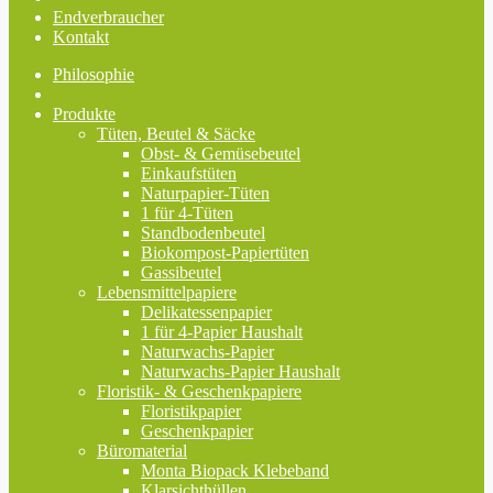
Endverbraucher
Kontakt
Philosophie
Produkte
Tüten, Beutel & Säcke
Obst- & Gemüsebeutel
Einkaufstüten
Naturpapier-Tüten
1 für 4-Tüten
Standbodenbeutel
Biokompost-Papiertüten
Gassibeutel
Lebensmittelpapiere
Delikatessenpapier
1 für 4-Papier Haushalt
Naturwachs-Papier
Naturwachs-Papier Haushalt
Floristik- & Geschenkpapiere
Floristikpapier
Geschenkpapier
Büromaterial
Monta Biopack Klebeband
Klarsichthüllen