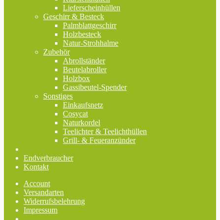
Lieferscheinhüllen
Geschirr & Besteck
Palmblattgeschirr
Holzbesteck
Natur-Strohhalme
Zubehör
Abrollständer
Beutelabroller
Holzbox
Gassibeutel-Spender
Sonstiges
Einkaufsnetz
Cosycat
Naturkordel
Teelichter & Teelichthüllen
Grill- & Feueranzünder
Endverbraucher
Kontakt
Account
Versandarten
Widerrufsbelehrung
Impressum