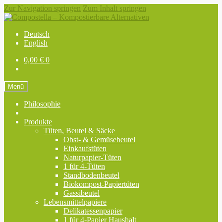
Zur Navigation springen
Zum Inhalt springen
Deutsch
English
0,00
€
0
Menü
Philosophie
Produkte
Tüten, Beutel & Säcke
Obst- & Gemüsebeutel
Einkaufstüten
Naturpapier-Tüten
1 für 4-Tüten
Standbodenbeutel
Biokompost-Papiertüten
Gassibeutel
Lebensmittelpapiere
Delikatessenpapier
1 für 4-Papier Haushalt