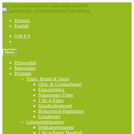
Zur Navigation springen
Zum Inhalt springen
Deutsch
English
0,00
€
0
Menü
Philosophie
Materialien
Produkte
Tüten, Beutel & Säcke
Obst- & Gemüsebeutel
Einkaufstüten
Naturpapier-Tüten
1 für 4-Tüten
Standbodenbeutel
Biokompost-Papiertüten
Gassibeutel
Lebensmittelpapiere
Delikatessenpapier
1 für 4-Papier Haushalt