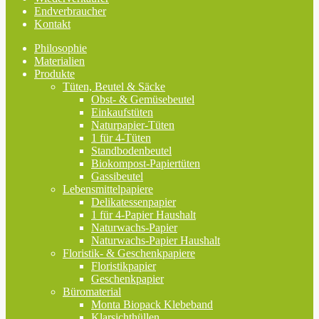
Endverbraucher
Kontakt
Philosophie
Materialien
Produkte
Tüten, Beutel & Säcke
Obst- & Gemüsebeutel
Einkaufstüten
Naturpapier-Tüten
1 für 4-Tüten
Standbodenbeutel
Biokompost-Papiertüten
Gassibeutel
Lebensmittelpapiere
Delikatessenpapier
1 für 4-Papier Haushalt
Naturwachs-Papier
Naturwachs-Papier Haushalt
Floristik- & Geschenkpapiere
Floristikpapier
Geschenkpapier
Büromaterial
Monta Biopack Klebeband
Klarsichthüllen