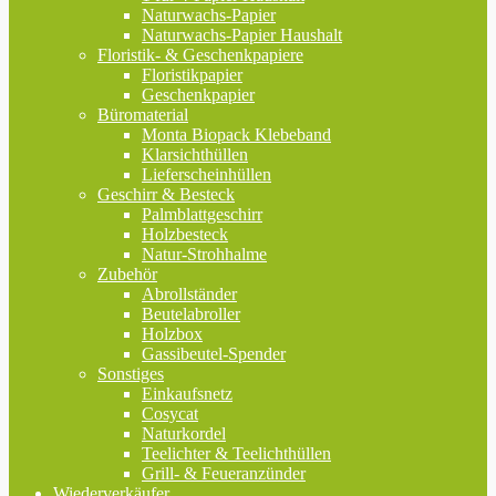
Naturwachs-Papier
Naturwachs-Papier Haushalt
Floristik- & Geschenkpapiere
Floristikpapier
Geschenkpapier
Büromaterial
Monta Biopack Klebeband
Klarsichthüllen
Lieferscheinhüllen
Geschirr & Besteck
Palmblattgeschirr
Holzbesteck
Natur-Strohhalme
Zubehör
Abrollständer
Beutelabroller
Holzbox
Gassibeutel-Spender
Sonstiges
Einkaufsnetz
Cosycat
Naturkordel
Teelichter & Teelichthüllen
Grill- & Feueranzünder
Wiederverkäufer