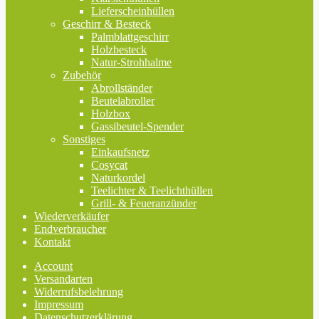
Lieferscheinhüllen
Geschirr & Besteck
Palmblattgeschirr
Holzbesteck
Natur-Strohhalme
Zubehör
Abrollständer
Beutelabroller
Holzbox
Gassibeutel-Spender
Sonstiges
Einkaufsnetz
Cosycat
Naturkordel
Teelichter & Teelichthüllen
Grill- & Feueranzünder
Wiederverkäufer
Endverbraucher
Kontakt
Account
Versandarten
Widerrufsbelehrung
Impressum
Datenschutzerklärung