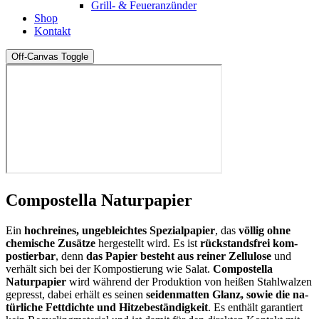
Grill- & Feueranzünder
Shop
Kontakt
Off-Canvas Toggle
Compostella Naturpapier
Ein
hochreines, ungebleichtes Spezialpapier
, das
völlig ohne
chemische Zusätze
hergestellt wird. Es ist
rück­stands­frei kom­
postier­bar
, denn
das Pa­pier besteht aus reiner Zellulose
und
verhält sich bei der Kom­pos­tierung wie Sa­lat.
Compostella
Naturpapier
wird während der Pro­duk­tion von heißen Stahl­wal­zen
gepresst, dabei erhält es seinen
sei­den­mat­ten Glanz, sowie die na­
tür­liche Fett­dich­te und Hitze­be­ständig­keit
. Es enthält ga­ran­tiert