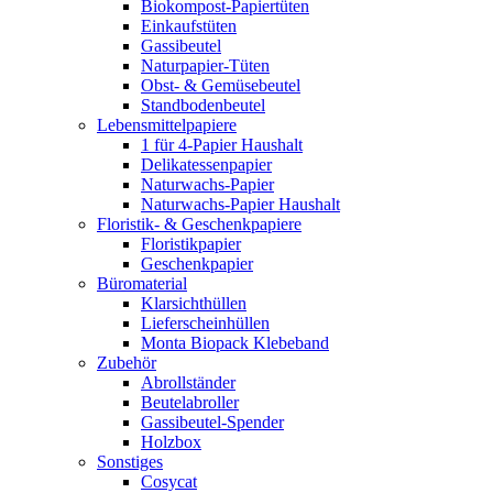
Biokompost-Papiertüten
Einkaufstüten
Gassibeutel
Naturpapier-Tüten
Obst- & Gemüsebeutel
Standbodenbeutel
Lebensmittelpapiere
1 für 4-Papier Haushalt
Delikatessenpapier
Naturwachs-Papier
Naturwachs-Papier Haushalt
Floristik- & Geschenkpapiere
Floristikpapier
Geschenkpapier
Büromaterial
Klarsichthüllen
Lieferscheinhüllen
Monta Biopack Klebeband
Zubehör
Abrollständer
Beutelabroller
Gassibeutel-Spender
Holzbox
Sonstiges
Cosycat