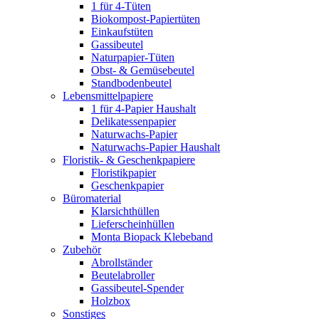
1 für 4-Tüten
Biokompost-Papiertüten
Einkaufstüten
Gassibeutel
Naturpapier-Tüten
Obst- & Gemüsebeutel
Standbodenbeutel
Lebensmittelpapiere
1 für 4-Papier Haushalt
Delikatessenpapier
Naturwachs-Papier
Naturwachs-Papier Haushalt
Floristik- & Geschenkpapiere
Floristikpapier
Geschenkpapier
Büromaterial
Klarsichthüllen
Lieferscheinhüllen
Monta Biopack Klebeband
Zubehör
Abrollständer
Beutelabroller
Gassibeutel-Spender
Holzbox
Sonstiges