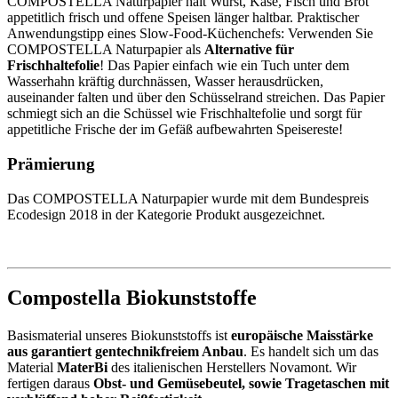
COMPOSTELLA Naturpapier hält Wurst, Käse, Fisch und Brot
appetitlich frisch und offene Speisen länger haltbar. Praktischer
Anwendungstipp eines Slow-Food-Küchenchefs: Verwenden Sie
COMPOSTELLA Naturpapier als
Alternative für
Frischhaltefolie
! Das Papier einfach wie ein Tuch unter dem
Wasserhahn kräftig durchnässen, Wasser herausdrücken,
auseinander falten und über den Schüsselrand streichen. Das Papier
schmiegt sich an die Schüssel wie Frischhaltefolie und sorgt für
appetitliche Frische der im Gefäß aufbewahrten Speisereste!
Prämierung
Das COMPOSTELLA Naturpapier wurde mit dem Bundespreis
Ecodesign 2018 in der Kategorie Produkt ausgezeichnet.
Compostella Biokunststoffe
Basismaterial unseres Biokunststoffs ist
europäische Maisstärke
aus garantiert gentechnikfreiem Anbau
. Es handelt sich um das
Material
MaterBi
des italienischen Herstellers Novamont. Wir
fertigen daraus
Obst- und Gemüsebeutel, sowie Tragetaschen mit