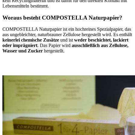
kein Re­cy­cling­ma­te­rial und ist damit für den di­rek­ten Kon­takt mit
Le­bens­mit­teln be­stimmt.
Woraus besteht COMPOSTELLA Naturpapier?
COMPOSTELLA Naturpapier ist ein hoch­reines Spe­zial­pa­pier, das
aus un­ge­bleich­ter, na­tur­brau­ner Zel­lu­lo­se her­ge­stellt wird. Es enthält
kei­ner­lei che­mi­sche Zu­sätze
und ist
we­der be­schich­tet, la­ckiert
oder im­präg­niert
. Das Pa­pier wird
aus­schließ­lich aus Zel­lu­lo­se,
Was­ser und Zu­cker
her­ge­stellt.