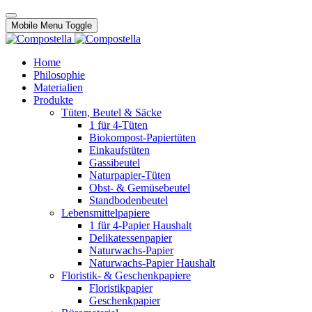
Mobile Menu Toggle
Home
Philosophie
Materialien
Produkte
Tüten, Beutel & Säcke
1 für 4-Tüten
Biokompost-Papiertüten
Einkaufstüten
Gassibeutel
Naturpapier-Tüten
Obst- & Gemüsebeutel
Standbodenbeutel
Lebensmittelpapiere
1 für 4-Papier Haushalt
Delikatessenpapier
Naturwachs-Papier
Naturwachs-Papier Haushalt
Floristik- & Geschenkpapiere
Floristikpapier
Geschenkpapier