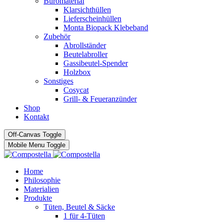
Büromaterial
Klarsichthüllen
Lieferscheinhüllen
Monta Biopack Klebeband
Zubehör
Abrollständer
Beutelabroller
Gassibeutel-Spender
Holzbox
Sonstiges
Cosycat
Grill- & Feueranzünder
Shop
Kontakt
Off-Canvas Toggle
Mobile Menu Toggle
Home
Philosophie
Materialien
Produkte
Tüten, Beutel & Säcke
1 für 4-Tüten