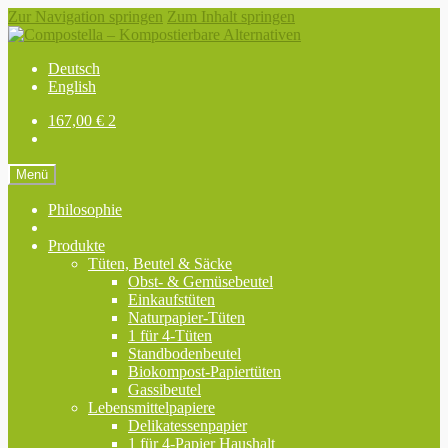
Zur Navigation springen
Zum Inhalt springen
Deutsch
English
167,00
€
2
Menü
Philosophie
Produkte
Tüten, Beutel & Säcke
Obst- & Gemüsebeutel
Einkaufstüten
Naturpapier-Tüten
1 für 4-Tüten
Standbodenbeutel
Biokompost-Papiertüten
Gassibeutel
Lebensmittelpapiere
Delikatessenpapier
1 für 4-Papier Haushalt