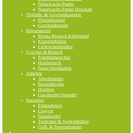
Naturwachs-Papier
Naturwachs-Papier Haushalt
Floristik- & Geschenkpapiere
Floristikpapier
Geschenkpapier
Büromaterial
Monta Biopack Klebeband
Klarsichthüllen
Lieferscheinhüllen
Geschirr & Besteck
Palmblattgeschirr
Holzbesteck
Natur-Strohhalme
Zubehör
Abrollständer
Beutelabroller
Holzbox
Gassibeutel-Spender
Sonstiges
Einkaufsnetz
Cosycat
Naturkordel
Teelichter & Teelichthüllen
Grill- & Feueranzünder