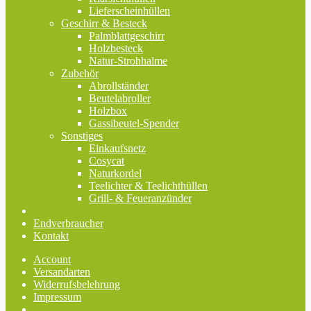
Lieferscheinhüllen
Geschirr & Besteck
Palmblattgeschirr
Holzbesteck
Natur-Strohhalme
Zubehör
Abrollständer
Beutelabroller
Holzbox
Gassibeutel-Spender
Sonstiges
Einkaufsnetz
Cosycat
Naturkordel
Teelichter & Teelichthüllen
Grill- & Feueranzünder
Endverbraucher
Kontakt
Account
Versandarten
Widerrufsbelehrung
Impressum