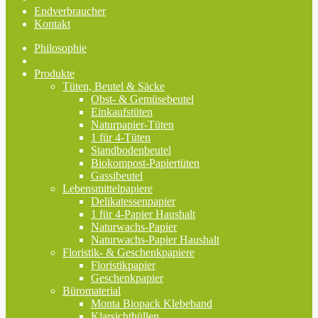
Endverbraucher
Kontakt
Philosophie
Produkte
Tüten, Beutel & Säcke
Obst- & Gemüsebeutel
Einkaufstüten
Naturpapier-Tüten
1 für 4-Tüten
Standbodenbeutel
Biokompost-Papiertüten
Gassibeutel
Lebensmittelpapiere
Delikatessenpapier
1 für 4-Papier Haushalt
Naturwachs-Papier
Naturwachs-Papier Haushalt
Floristik- & Geschenkpapiere
Floristikpapier
Geschenkpapier
Büromaterial
Monta Biopack Klebeband
Klarsichthüllen